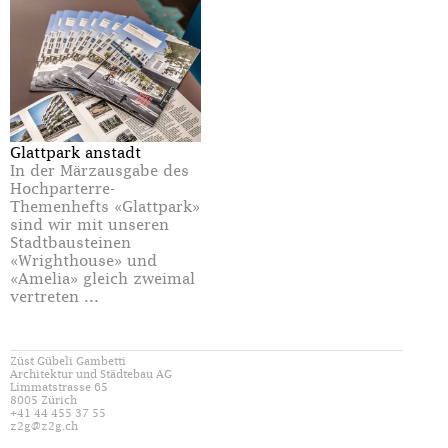
Glattpark anstadt
In der Märzausgabe des
Hochparterre-
Themenhefts «Glattpark»
sind wir mit unseren
Stadtbausteinen
«Wrighthouse» und
«Amelia» gleich zweimal
vertreten ...
Züst Gübeli Gambetti
Architektur und Städtebau AG
Limmatstrasse 65
8005 Zürich
+41 44 455 37 55
z2g@z2g.ch