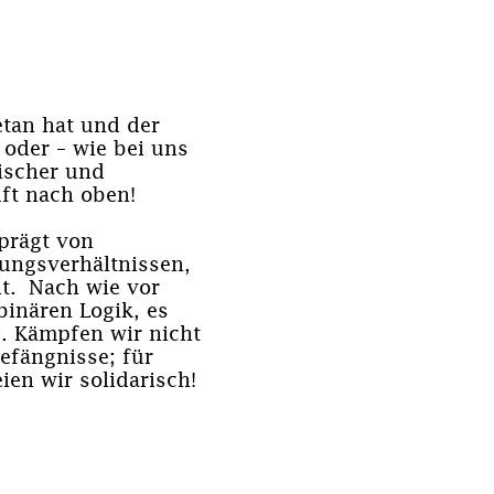
etan hat und der
 oder – wie bei uns
tischer und
uft nach oben!
prägt von
ungsverhältnissen,
t. Nach wie vor
binären Logik, es
. Kämpfen wir nicht
efängnisse; für
ien wir solidarisch!