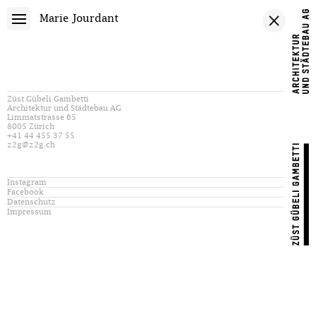
Marie Jourdant
Züst Gübeli Gambetti
Architektur und Städtebau AG
Limmatstrasse 65
8005 Zürich
+41 44 455 37 55
z2g@z2g.ch
Instagram
Facebook
Datenschutz
Impressum