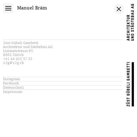
Manuel Bräm
Züst Gübeli Gambetti
Architektur und Städtebau AG
Limmatstrasse 65
8005 Zürich
+41 44 455 37 55
z2g@z2g.ch
Instagram
Facebook
Datenschutz
Impressum