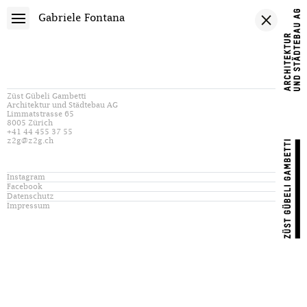
Gabriele Fontana
Züst Gübeli Gambetti
Architektur und Städtebau AG
Limmatstrasse 65
8005 Zürich
+41 44 455 37 55
z2g@z2g.ch
Instagram
Facebook
Datenschutz
Impressum