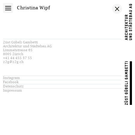
Christina Wipf
Züst Gübeli Gambetti
Architektur und Städtebau AG
Limmatstrasse 65
8005 Zürich
+41 44 455 37 55
z2g@z2g.ch
Instagram
Facebook
Datenschutz
Impressum