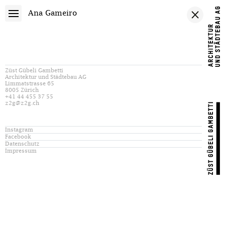
Ana Gameiro
Züst Gübeli Gambetti
Architektur und Städtebau AG
Limmatstrasse 65
8005 Zürich
+41 44 455 37 55
z2g@z2g.ch
Instagram
Facebook
Datenschutz
Impressum