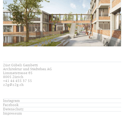
Züst Gübeli Gambetti
Architektur und Städtebau AG
Limmatstrasse 65
8005 Zürich
+41 44 455 37 55
z2g@z2g.ch
Instagram
Facebook
Datenschutz
Impressum