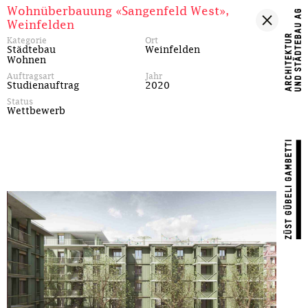
Wohnüberbauung «Sangenfeld West»,
Weinfelden
Kategorie
Ort
Städtebau
Weinfelden
Wohnen
Auftragsart
Jahr
Studienauftrag
2020
Status
Wettbewerb