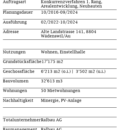
Auftragsart
Konkurrenzverfahren 1. Rang,
Arealentwicklung, Neubauten
Planungsdauer
10/2016-09/2024
Ausführung
02/2022-10/2024
Adresse
Alte Landstrasse 141, 8804
Wädenswil/Au
Nutzungen
Wohnen, Einstellhalle
Grundstücksfläche
17'175 m2
Geschossfläche
6‘213 m2 (o.i.) | 3‘502 m2 (u.i.)
Bauvolumen
32'613 m3
Wohnungen
50 Mietwohnungen
Nachhaltigkeit
Minergie, PV-Anlage
Totalunternehmer
Ralbau AG
Baumanagement
Ralbau AG