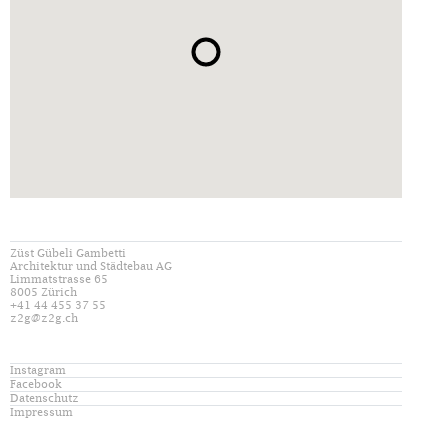
Züst Gübeli Gambetti
Architektur und Städtebau AG
Limmatstrasse 65
8005 Zürich
+41 44 455 37 55
z2g@z2g.ch
Instagram
Facebook
Datenschutz
Impressum