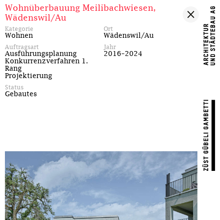
Wohnüberbauung Meilibachwiesen,
Wädenswil/Au
Kategorie
Ort
Wohnen
Wädenswil/Au
Auftragsart
Jahr
Ausführungsplanung
2016–2024
Konkurrenzverfahren 1.
Rang
Projektierung
Status
Gebautes