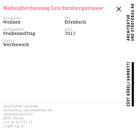
Wohnüberbauung Lerchenbergstrasse
Kategorie
Ort
Wohnen
Erlenbach
Auftragsart
Jahr
Studienauftrag
2012
Status
Wettbewerb
Züst Gübeli Gambetti
Architektur und Städtebau AG
Limmatstrasse 65
8005 Zürich
+41 44 455 37 55
z2g@z2g.ch