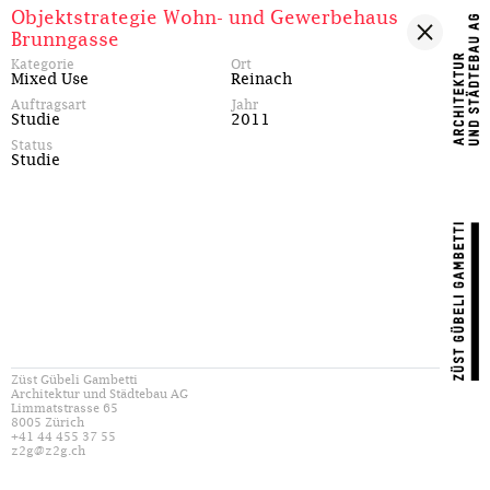
Objektstrategie Wohn- und Gewerbehaus
Brunngasse
Kategorie
Ort
Mixed Use
Reinach
Auftragsart
Jahr
Studie
2011
Status
Studie
Züst Gübeli Gambetti
Architektur und Städtebau AG
Limmatstrasse 65
8005 Zürich
+41 44 455 37 55
z2g@z2g.ch