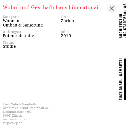
Wohn- und Geschäftshaus Limmatquai
Kategorie
Ort
Wohnen
Zürich
Umbau & Sanierung
Auftragsart
Jahr
Potentialstudie
2019
Status
Studie
Züst Gübeli Gambetti
Architektur und Städtebau AG
Limmatstrasse 65
8005 Zürich
+41 44 455 37 55
z2g@z2g.ch