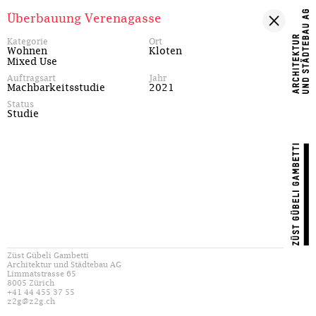
Überbauung Verenagasse
Kategorie
Ort
Wohnen
Kloten
Mixed Use
Auftragsart
Jahr
Machbarkeitsstudie
2021
Status
Studie
Züst Gübeli Gambetti
Architektur und Städtebau AG
Limmatstrasse 65
8005 Zürich
+41 44 455 37 55
z2g@z2g.ch