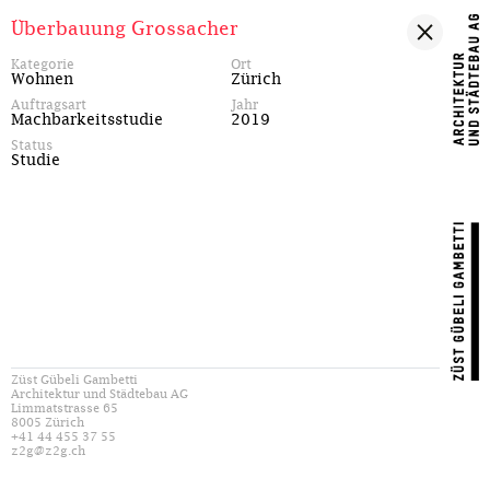
Überbauung Grossacher
Kategorie
Ort
Wohnen
Zürich
Auftragsart
Jahr
Machbarkeitsstudie
2019
Status
Studie
Züst Gübeli Gambetti
Architektur und Städtebau AG
Limmatstrasse 65
8005 Zürich
+41 44 455 37 55
z2g@z2g.ch