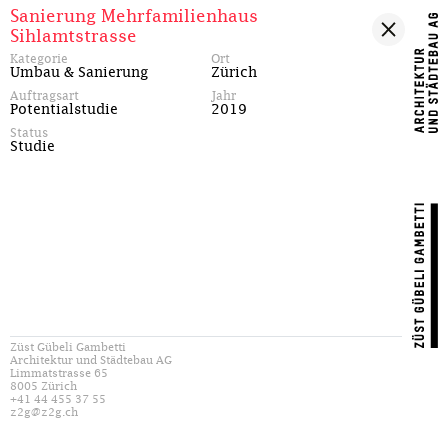
Sanierung Mehrfamilienhaus
Sihlamtstrasse
Kategorie
Ort
Umbau & Sanierung
Zürich
Auftragsart
Jahr
Potentialstudie
2019
Status
Studie
Züst Gübeli Gambetti
Architektur und Städtebau AG
Limmatstrasse 65
8005 Zürich
+41 44 455 37 55
z2g@z2g.ch