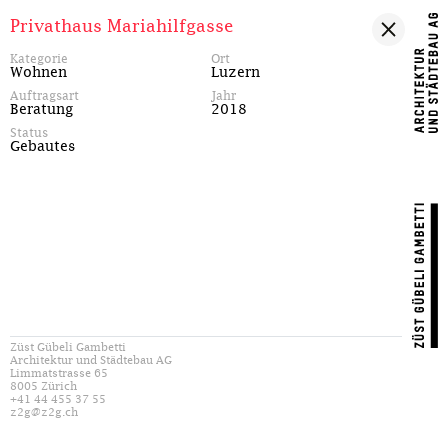
Privathaus Mariahilfgasse
Kategorie
Ort
Wohnen
Luzern
Auftragsart
Jahr
Beratung
2018
Status
Gebautes
Züst Gübeli Gambetti
Architektur und Städtebau AG
Limmatstrasse 65
8005 Zürich
+41 44 455 37 55
z2g@z2g.ch