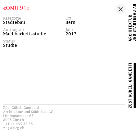
«OMU 91»
Kategorie
Ort
Städtebau
Bern
Auftragsart
Jahr
Machbarkeitsstudie
2017
Status
Studie
Züst Gübeli Gambetti
Architektur und Städtebau AG
Limmatstrasse 65
8005 Zürich
+41 44 455 37 55
z2g@z2g.ch