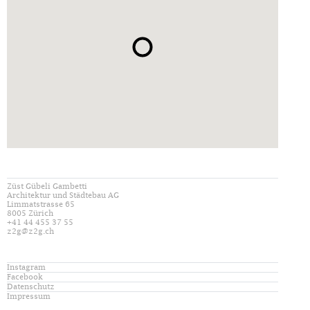
Züst Gübeli Gambetti
Architektur und Städtebau AG
Limmatstrasse 65
8005 Zürich
+41 44 455 37 55
z2g@z2g.ch
Instagram
Facebook
Datenschutz
Impressum