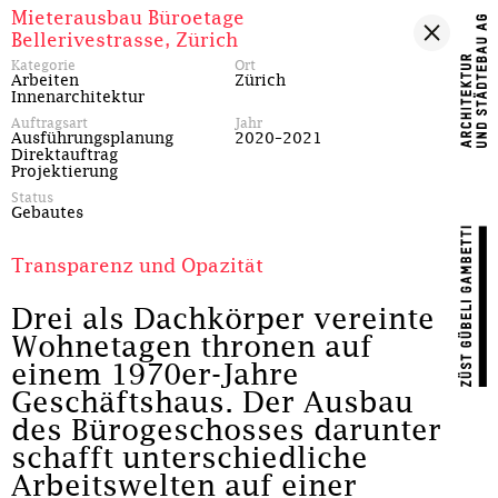
Mieterausbau Büroetage
Bellerivestrasse, Zürich
Kategorie
Ort
Arbeiten
Zürich
Innenarchitektur
Auftragsart
Jahr
Ausführungsplanung
2020–2021
Direktauftrag
Projektierung
Status
Gebautes
Transparenz und Opazität
Drei als Dachkörper vereinte
Wohnetagen thronen auf
einem 1970er-Jahre
Geschäftshaus. Der Ausbau
des Bürogeschosses darunter
schafft unterschiedliche
Arbeitswelten auf einer