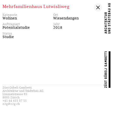
Mehrfamilienhaus Lutwisliweg
Kategorie
Ort
Wohnen
Wiesendangen
Auftragsart
Jahr
Potentialstudie
2018
Status
Studie
Züst Gübeli Gambetti
Architektur und Städtebau AG
Limmatstrasse 65
8005 Zürich
+41 44 455 37 55
z2g@z2g.ch