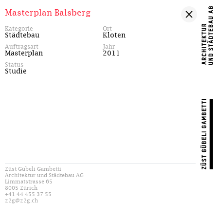
Masterplan Balsberg
Kategorie
Ort
Städtebau
Kloten
Auftragsart
Jahr
Masterplan
2011
Status
Studie
Züst Gübeli Gambetti
Architektur und Städtebau AG
Limmatstrasse 65
8005 Zürich
+41 44 455 37 55
z2g@z2g.ch