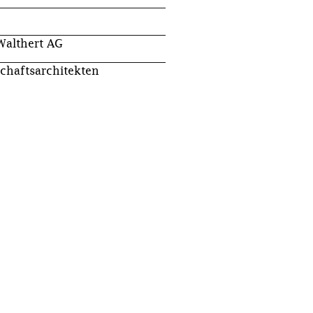
althert AG
chaftsarchitekten