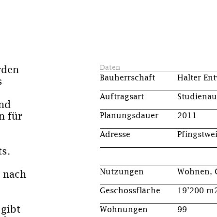
Daten
rden
Bauherrschaft
Halter En
s
Auftragsart
Studienau
and
Planungsdauer
2011
n für
Adresse
Pfingstwe
s.
Nutzungen
Wohnen, 
 nach
Geschossfläche
19’200 m
gibt
Wohnungen
99