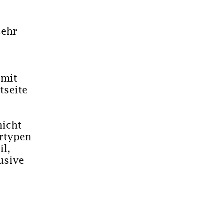
sehr
 mit
tseite
hicht
rtypen
il,
usive