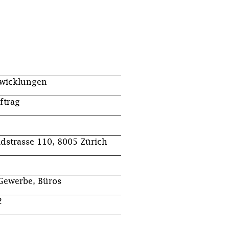
twicklungen
ftrag
idstrasse 110, 8005 Zürich
Gewerbe, Büros
2