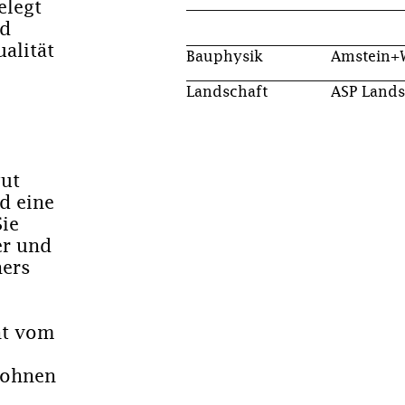
elegt
nd
alität
Bauphysik
Amstein+W
Landschaft
ASP Lands
gut
d eine
ie
er und
hers
ht vom
Wohnen