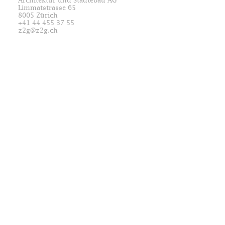
Architektur und Städtebau AG
Limmatstrasse 65
8005 Zürich
+41 44 455 37 55
z2g@z2g.ch