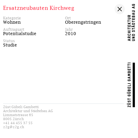
Ersatzneubauten Kirchweg
Kategorie
Ort
Wohnen
Oberengstringen
Auftragsart
Jahr
Potentialstudie
2010
Status
Studie
Züst Gübeli Gambetti
Architektur und Städtebau AG
Limmatstrasse 65
8005 Zürich
+41 44 455 37 55
z2g@z2g.ch