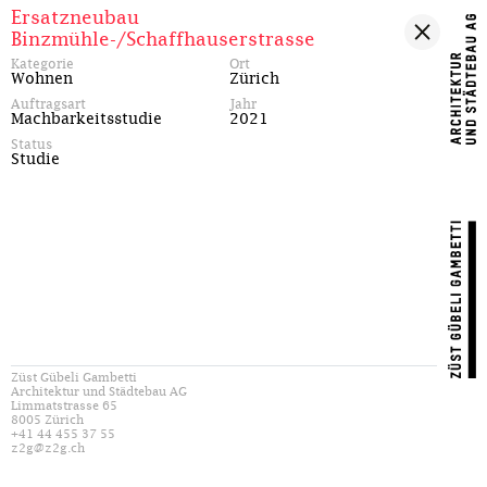
Ersatzneubau
Binzmühle-/Schaffhauserstrasse
Kategorie
Ort
Wohnen
Zürich
Auftragsart
Jahr
Machbarkeitsstudie
2021
Status
Studie
Züst Gübeli Gambetti
Architektur und Städtebau AG
Limmatstrasse 65
8005 Zürich
+41 44 455 37 55
z2g@z2g.ch