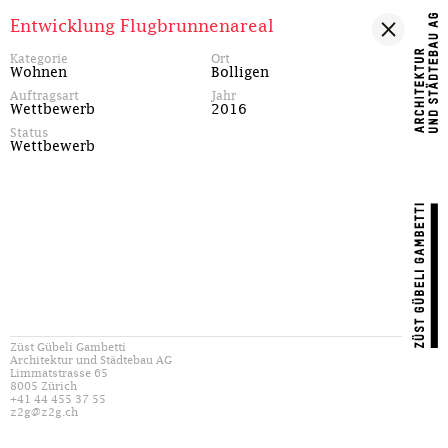
Entwicklung Flugbrunnenareal
Kategorie
Ort
Wohnen
Bolligen
Auftragsart
Jahr
Wettbewerb
2016
Status
Wettbewerb
Züst Gübeli Gambetti
Architektur und Städtebau AG
Limmatstrasse 65
8005 Zürich
+41 44 455 37 55
z2g@z2g.ch