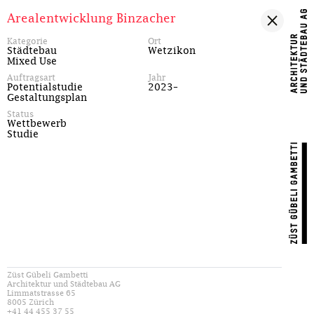
Arealentwicklung Binzacher
Kategorie
Ort
Städtebau
Wetzikon
Mixed Use
Auftragsart
Jahr
Potentialstudie
2023–
Gestaltungsplan
Status
Wettbewerb
Studie
Züst Gübeli Gambetti
Architektur und Städtebau AG
Limmatstrasse 65
8005 Zürich
+41 44 455 37 55