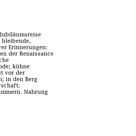
Jubiläumsreise
 bleibende,
erer Erinnerungen:
ten der Renaissance
sche
ode; kühne
t vor der
; in den Berg
schaft;
nummern. Nahrung