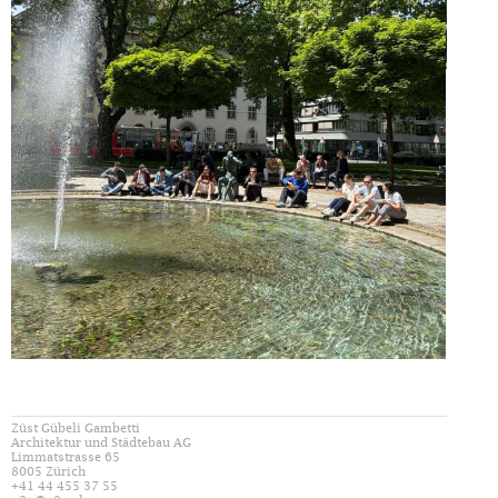
Züst Gübeli Gambetti
Architektur und Städtebau AG
Limmatstrasse 65
8005 Zürich
+41 44 455 37 55