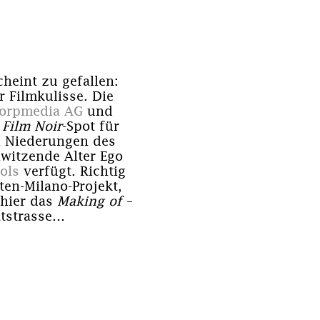
heint zu gefallen:
 Filmkulisse. Die
Corpmedia AG
und
m
Film Noir
-Spot für
n Niederungen des
witzende Alter Ego
ols
verfügt. Richtig
ten-Milano-Projekt,
 hier das
Making of
–
atstrasse…