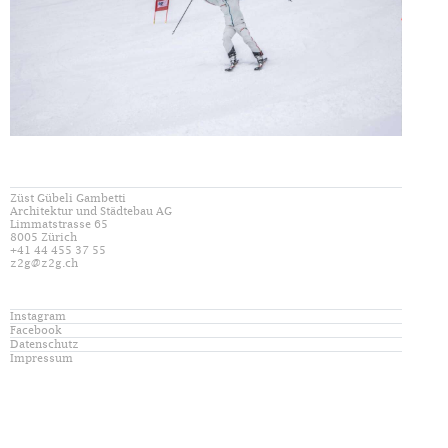
Züst Gübeli Gambetti
Architektur und Städtebau AG
Limmatstrasse 65
8005 Zürich
+41 44 455 37 55
z2g@z2g.ch
Instagram
Facebook
Datenschutz
Impressum