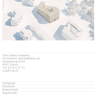
Züst Gübeli Gambetti
Architektur und Städtebau AG
Limmatstrasse 65
8005 Zürich
+41 44 455 37 55
z2g@z2g.ch
Instagram
Facebook
Datenschutz
Impressum