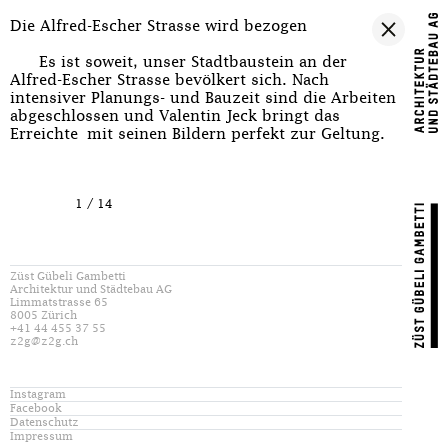
Die Alfred-Escher Strasse wird bezogen
Es ist soweit, unser Stadtbaustein an der
Alfred-Escher Strasse bevölkert sich. Nach
intensiver Planungs- und Bauzeit sind die Arbeiten
abgeschlossen und Valentin Jeck bringt das
Erreichte mit seinen Bildern perfekt zur Geltung.
1
/
14
Züst Gübeli Gambetti
Architektur und Städtebau AG
Limmatstrasse 65
8005 Zürich
+41 44 455 37 55
z2g@z2g.ch
Instagram
Facebook
Datenschutz
Impressum